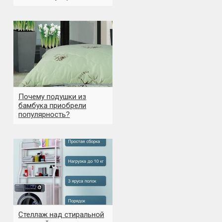
Почему подушки из
бамбука приобрели
популярность?
Стеллаж над стиральной