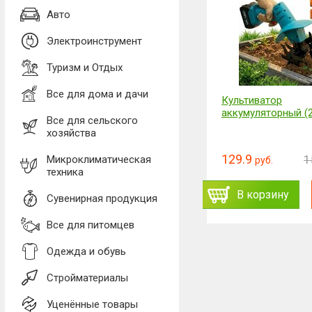
Авто
Электроинструмент
Туризм и Отдых
Все для дома и дачи
Перчатка для сбора шерсти
Культиватор
с одежды и мебели
аккумуляторный (
Все для сельского
хозяйства
13.85
129.9
16.61
1
Микроклиматическая
руб.
руб.
руб.
техника
ь
Заказать
В корзину
В корзину
Сувенирная продукция
Все для питомцев
Одежда и обувь
Стройматериалы
Уценённые товары