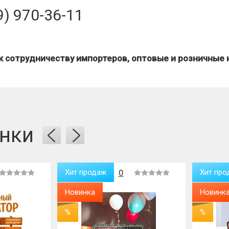
9) 970-36-11
 сотрудничеству импортеров, оптовые и розничные 
нки
Хит продаж
0
Хит про
Новинка
Новинк
%
%