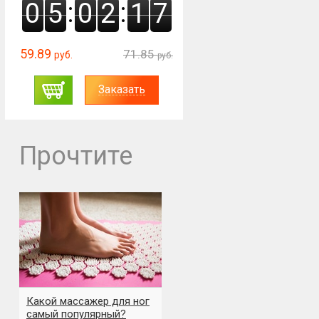
:
:
0
5
0
2
1
6
59.89
71.85
руб.
руб.
Заказать
Прочтите
Какой массажер для ног
самый популярный?