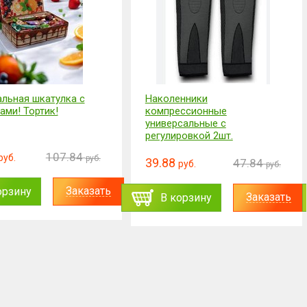
льная шкатулка с
Наколенники
ами! Тортик!
компрессионные
универсальные с
регулировкой 2шт.
107.84
руб.
руб.
39.88
47.84
руб.
руб.
Заказать
орзину
Заказать
В корзину