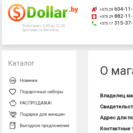
604-11-
+375 29
882-11-
+375 29
Телефоны
315-37-
+375 17
Работаем с 9.00 до 21.00
Доставка по Витебску
+375 29
604-11-33
+375 29
882-11-33
+375 17
315-37-77
Каталог
О маг
Новинки
Подарочные наборы
Владелец ма
РАСПРОДАЖА!
Свидетельст
Подарки для женщин
Адрес для п
Выгодное предложение
Контактные 