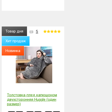
Товар дня
5
Хит продаж
Новинка
Толстовка-плед капюшоном
двухсторонняя Huggle (один
размер)