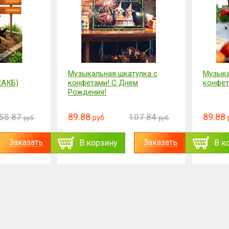
Музыкальная шкатулка с
Музыка
2АКБ)
конфетами! С Днем
конфет
Рождения!
89.88
89.88
55.87
107.84
руб.
руб.
руб.
Заказать
Заказать
В корзину
В к