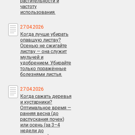
растительности и
частоту
использования.
27.04.2026
Когда лучше убирать
опавшую листву?
Осенью не сжигайте
листву — она служит
мульчей и
удобрением. Убирайте
только поражённые
болезнями листья.
27.04.2026
Когда сажать деревья
и кустарники?
Оптимальное время —
ранняя весна (до
распускания почек)
или осень (за 3–4
недели до