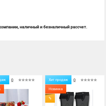
компании, наличный и безналичный рассчет.
даж
0
Хит продаж
0
а
Новинка
%