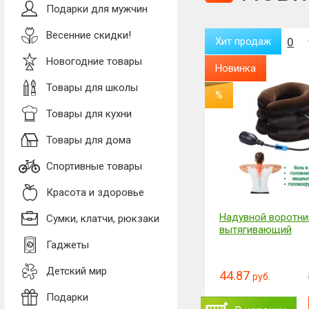
Подарки для мужчин
Весенние скидки!
Хит продаж
0
Хит продаж
0
Новогодние товары
Новинка
Новинка
Товары для школы
%
Товары для кухни
Товары для дома
Спортивные товары
Красота и здоровье
Перчатка для сбора шерсти
Надувной воротни
Сумки, клатчи, рюкзаки
с одежды и мебели
вытягивающий
Гаджеты
Детский мир
13.85
44.87
16.61
руб.
руб.
руб.
Подарки