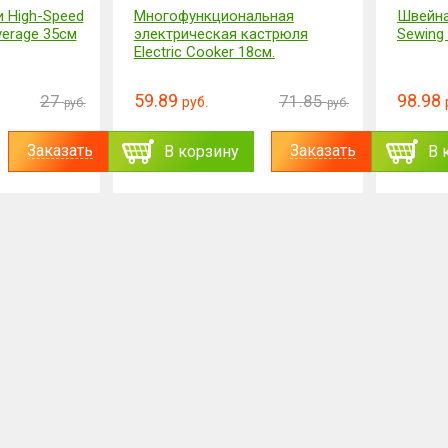
 High-Speed
Многофункциональная
Швейна
verage 35см
электрическая кастрюля
Sewing
Electric Cooker 18см.
59.89
98.98
27
71.85
руб.
руб.
руб.
Заказать
Заказать
В корзину
В 