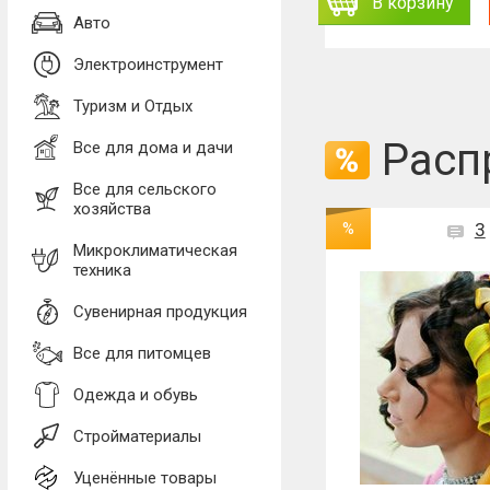
ь
Заказать
В корзину
В корзину
Авто
Электроинструмент
Туризм и Отдых
Расп
Все для дома и дачи
Все для сельского
хозяйства
Хит продаж
0
%
3
Микроклиматическая
техника
Новинка
Сувенирная продукция
%
Все для питомцев
Одежда и обувь
Стройматериалы
Уценённые товары