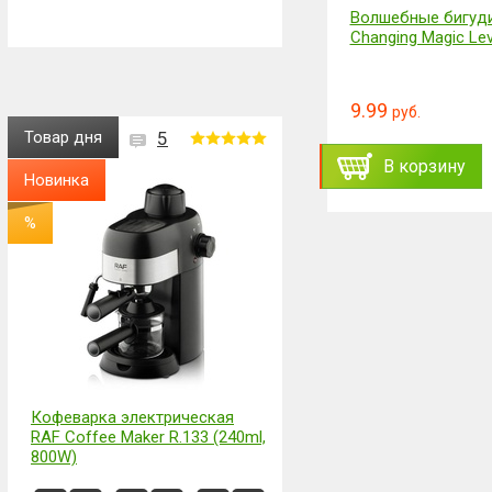
Отпугиватель кротов
Волшебные бигуди
(грызунов) Effectively Repels
Changing Magic Le
39.88
9.99
47.84
руб.
руб.
б.
руб.
Товар дня
5
ть
Заказать
В корзину
В корзину
Новинка
%
Кофеварка электрическая
RAF Coffee Maker R.133 (240ml,
800W)