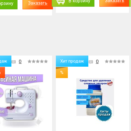
Заказать
В корзину
Заказать
орзину
даж
0
Хит продаж
0
а
%