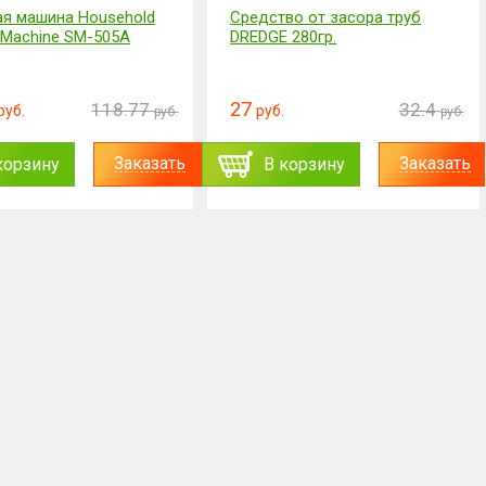
я машина Household
Средство от засора труб
 Machine SM-505A
DREDGE 280гр.
27
118.77
32.4
руб.
руб.
руб.
руб.
Заказать
Заказать
корзину
В корзину