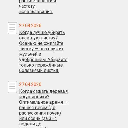
растительности и
частоту
использования.
27.04.2026
Когда лучше убирать
опавшую листву?
Осенью не сжигайте
листву — она служит
мульчей и
удобрением. Убирайте
только поражённые
болезнями листья.
27.04.2026
Когда сажать деревья
и кустарники?
Оптимальное время —
ранняя весна (до
распускания почек)
или осень (за 3–4
недели до