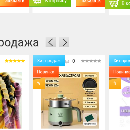
Заказать
Заказать
В корзину
В к
родажа
Хит продаж
0
Хит про
Новинка
Новинк
%
%