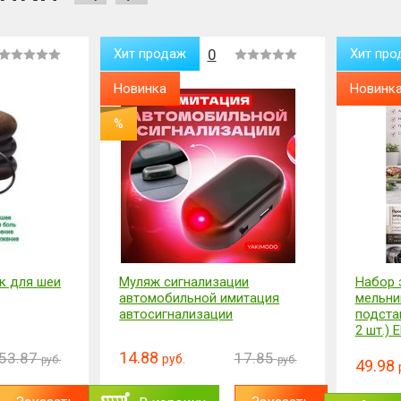
Хит продаж
0
Хит про
Новинка
Новинк
%
к для шеи
Муляж сигнализации
Набор 
автомобильной имитация
мельни
автосигнализации
подстав
2 шт.) E
14.88
53.87
17.85
руб.
руб.
руб.
49.98