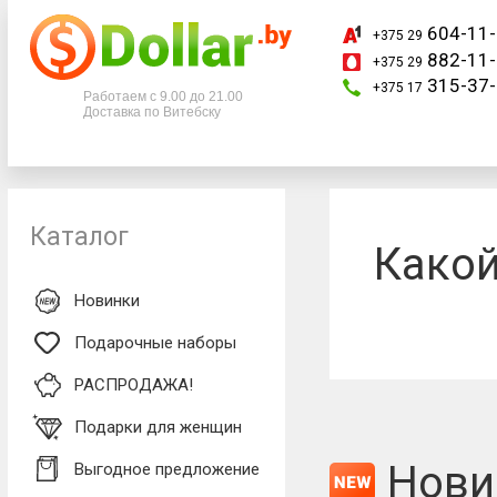
604-11-
+375 29
882-11-
+375 29
Телефоны
315-37-
+375 17
Работаем с 9.00 до 21.00
Доставка по Витебску
+375 29
604-11-33
+375 29
882-11-33
+375 17
315-37-77
Каталог
Какой
Новинки
Подарочные наборы
РАСПРОДАЖА!
Подарки для женщин
Нови
Выгодное предложение