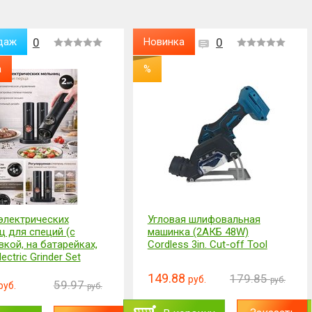
даж
0
Новинка
0
а
%
электрических
Угловая шлифовальная
ц для специй (с
машинка (2АКБ 48W)
кой, на батарейках,
Cordless 3in. Cut-off Tool
lectric Grinder Set
149.88
179.85
руб.
руб.
59.97
руб.
руб.