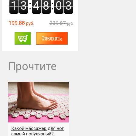
:
:
1
3
4
8
0
2
199.88
239.87
руб.
руб.
Заказать
Прочтите
Какой массажер для ног
самый популярный?