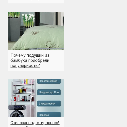
Почему подушки из
бамбука приобрели
популярность?
Стеллаж над стиральной