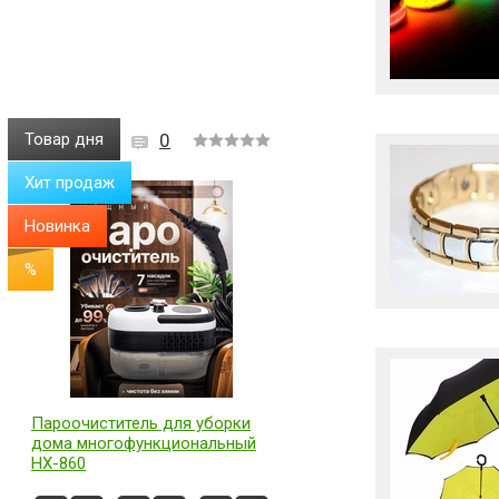
Товар дня
0
Хит продаж
Новинка
%
Пароочиститель для уборки
дома многофункциональный
HX-860