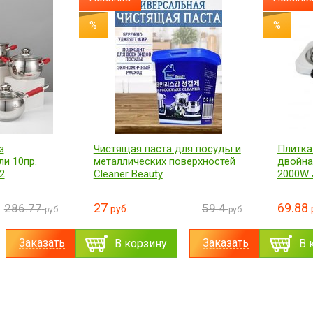
%
%
з
Чистящая паста для посуды и
Плитка
и 10пр.
металлических поверхностей
двойная
2
Cleaner Beauty
2000W 
27
69.88
286.77
59.4
руб.
руб.
руб.
Заказать
Заказать
В корзину
В 