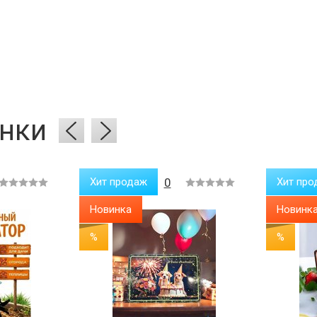
нки
Хит продаж
0
Хит про
Новинка
Новинк
%
%