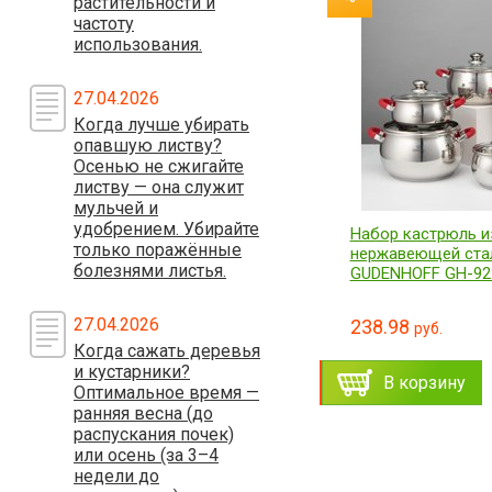
растительности и
частоту
%
использования.
27.04.2026
Когда лучше убирать
опавшую листву?
Осенью не сжигайте
листву — она служит
мульчей и
удобрением. Убирайте
е
Силиконовый валик для
Набор кастрюль и
только поражённые
очистки одежды Washable hair
нержавеющей стал
болезнями листья.
sticking machine
GUDENHOFF GH-92
27.04.2026
13.88
238.98
16.63
руб.
руб.
б.
руб.
Когда сажать деревья
и кустарники?
ть
Заказать
В корзину
В корзину
Оптимальное время —
ранняя весна (до
распускания почек)
или осень (за 3–4
недели до