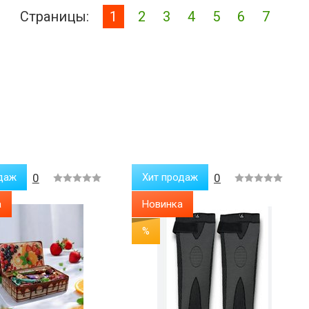
Страницы:
1
2
3
4
5
6
7
даж
0
Хит продаж
0
а
Новинка
%