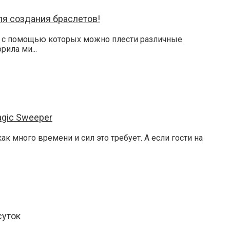
ля создания браслетов!
, с помощью которых можно плести различные
ила ми...
agic Sweeper
к много времени и сил это требует. А если гости на
суток