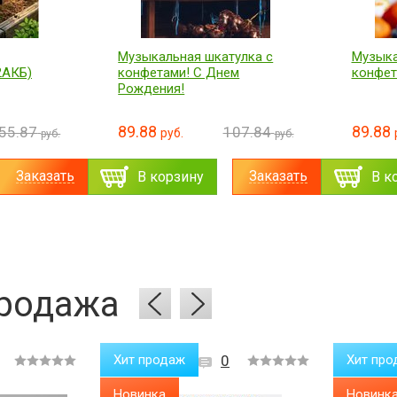
улка с
Музыкальная шкатулка с
Наколе
м
конфетами! Тортик!
компре
универ
регули
89.88
07.84
107.84
руб.
руб.
руб.
39.88
Заказать
Заказать
В корзину
В к
родажа
Хит продаж
0
Хит про
Новинка
Новинк