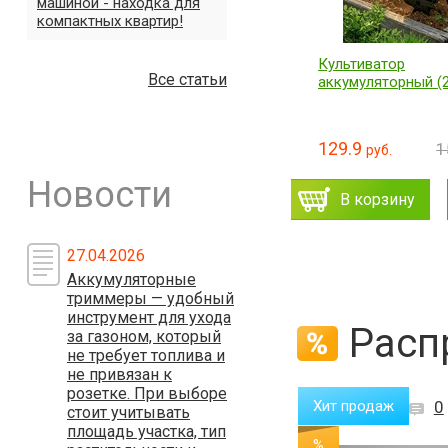
машиной - находка для
компактных квартир!
Культиватор
Музыкальная шкат
Все статьи
аккумуляторный (2АКБ)
конфетами! С Дне
Рождения!
129.9
89.88
155.87
1
руб.
руб.
руб.
Новости
ь
Заказать
В корзину
В корзину
27.04.2026
Аккумуляторные
триммеры — удобный
инструмент для ухода
Расп
за газоном, который
не требует топлива и
не привязан к
розетке. При выборе
Хит продаж
0
Хит продаж
0
стоит учитывать
площадь участка, тип
Новинка
%