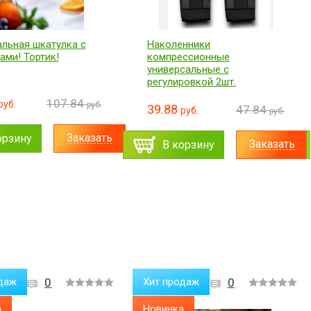
нники
Массажер наколенник с
ссионные
подогревом
сальные с
аккумуляторный Fever
ровкой 2шт.
massage knee pads
59.89
47.84
71.85
руб.
руб.
руб.
руб.
Заказать
Заказать
орзину
В корзину
даж
0
Хит продаж
0
а
Новинка