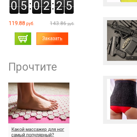
:
:
0
5
0
2
2
4
119.88
143.86
руб.
руб.
Заказать
Прочтите
Какой массажер для ног
самый популярный?