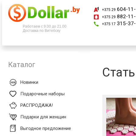
604-11-
+375 29
882-11-
+375 29
Телефоны
315-37-
+375 17
Работаем с 9.00 до 21.00
Доставка по Витебску
+375 29
604-11-33
+375 29
882-11-33
+375 17
315-37-77
Каталог
Стать
Новинки
Подарочные наборы
РАСПРОДАЖА!
Подарки для женщин
Выгодное предложение