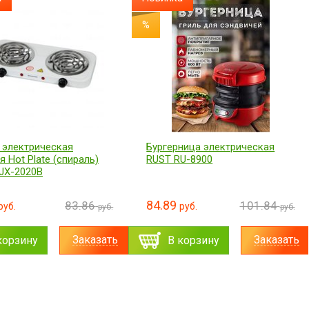
%
 электрическая
Бургерница электрическая
 Hot Plate (спираль)
RUST RU-8900
JX-2020В
84.89
83.86
101.84
руб.
руб.
руб.
руб.
Заказать
Заказать
корзину
В корзину