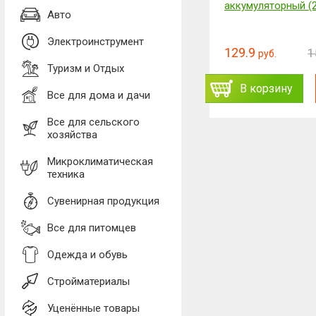
с одежды и мебели
аккумуляторный (
Авто
Электроинструмент
13.85
129.9
16.61
1
руб.
руб.
руб.
Туризм и Отдых
ь
Заказать
В корзину
В корзину
Все для дома и дачи
Все для сельского
хозяйства
Микроклиматическая
техника
Сувенирная продукция
Все для питомцев
Одежда и обувь
Стройматериалы
Уценённые товары