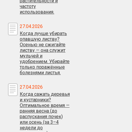
растительности и
частоту
использования.
27.04.2026
Когда лучше убирать
опавшую листву?
Осенью не сжигайте
листву — она служит
мульчей и
удобрением. Убирайте
только поражённые
болезнями листья.
27.04.2026
Когда сажать деревья
и кустарники?
Оптимальное время —
ранняя весна (до
распускания почек)
или осень (за 3–4
недели до