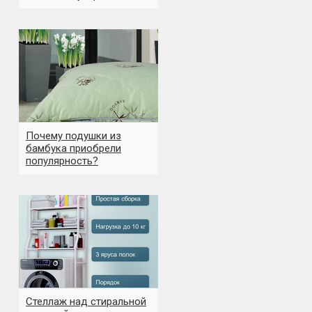
Почему подушки из
бамбука приобрели
популярность?
Стеллаж над стиральной