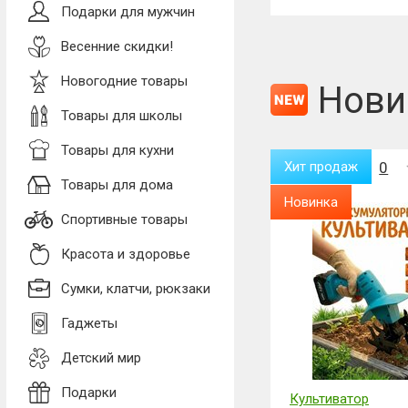
Подарки для мужчин
вам перезвони
действующих 
Весенние скидки!
Если вы точно
Новогодние товары
Нови
В поле с доп
Товары для школы
связанное с 
Товары для кухни
Спасибо
Хит продаж
0
Хит продаж
0
Товары для дома
Новинка
Новинка
Спортивные товары
Красота и здоровье
Сумки, клатчи, рюкзаки
Гаджеты
Детский мир
Подарки
Перчатка для сбора шерсти
Культиватор