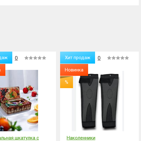
ты и времени доставки, наличие подарков и
й адрес.
 и время доставки или любое Ваше пожелание
даж
0
Хит продаж
0
а
Новинка
%
льная шкатулка с
Наколенники