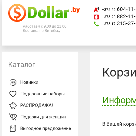
604-11-
+375 29
882-11-
+375 29
Телефоны
315-37-
+375 17
Работаем с 9.00 до 21.00
Доставка по Витебску
+375 29
604-11-33
+375 29
882-11-33
+375 17
315-37-77
Каталог
Корз
Новинки
Подарочные наборы
Информа
РАСПРОДАЖА!
Подарки для женщин
Для оформлен
В Вашей корзи
Выгодное предложение
Обязательное 