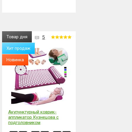
Товар дня
5
Хит продаж
Новинка
Акупунктурный коврик-
аппликатор Кузнецова с
подголовником