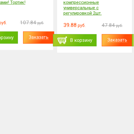
ами! Тортик!
компрессионные
универсальные с
регулировкой 2шт.
107.84
руб.
руб.
39.88
47.84
руб.
руб.
Заказать
орзину
Заказать
В корзину