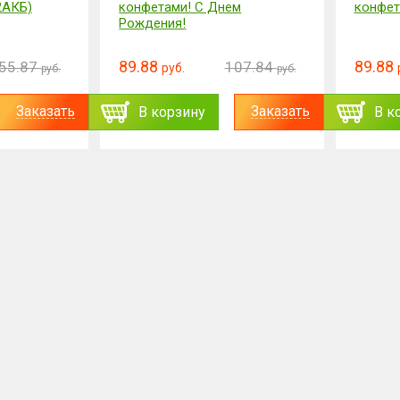
2АКБ)
конфетами! С Днем
конфет
Рождения!
89.88
89.88
55.87
107.84
руб.
руб.
руб.
Заказать
Заказать
В корзину
В к