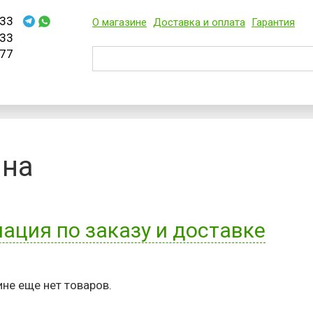
33
О магазине
Доставка и оплата
Гарантия
33
77
ина
ция по заказу и доставке
ия заказа заполните пожалуйста форму с контактными
не еще нет товаров.
условие для отправления заказа, это точный контактный