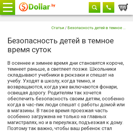
Корзи
Телефоны
закрыть
Статьи
/
Безопасность детей в темное ...
Безопасность детей в темное
+375 29
604-11-33
время суток
+375 29
882-11-33
+375 17
315-37-77
В осеннее и зимнее время дни становятся короче,
темнеет раньше, а светлеет позже. Школьники
складывают учебники в рюкзаки и спешат на
учебу. Уходят в школу, когда темно, и
возвращаются, когда уже включаются фонари,
освещая дорогу. Родителям так хочется
обеспечить безопасность своим детям, особенно
когда в час-пик люди спешат с работы домой или
в магазины. В такое время проезжая часть
особенно загружена не только на главных
магистралях, но и в переулках, подъезжая к дому.
Поэтому так важно, чтобы ваш ребенок стал