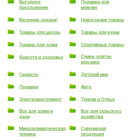
Выгодное
Подарки для
предложение
мужчин
Весенние скидки!
Новогодние товары
Товары для школы
Товары для кухни
Товары для дома
Спортивные товары
Сумки, клатчи,
Красота и здоровье
рюкзаки
Гаджеты
Детский мир
Подарки
Авто
Электроинструмент
Туризм и Отдых
Все для дома и
Все для сельского
дачи
хозяйства
Микроклиматическая
Сувенирная
техника
продукция