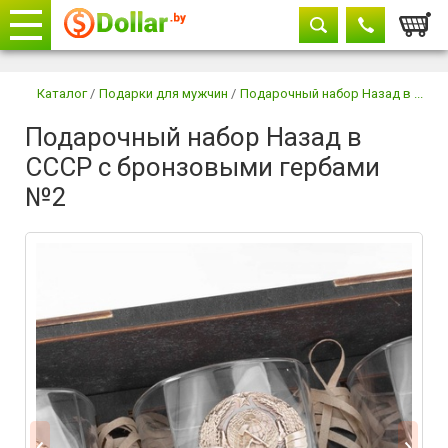
Корзи
Телефоны
закрыть
Каталог
/
Подарки для мужчин
/
Подарочный набор Назад в ...
Подарочный набор Назад в
+375 29
604-11-33
СССР с бронзовыми гербами
+375 29
882-11-33
+375 17
315-37-77
№2