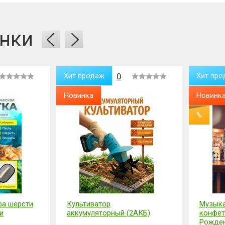
нки
Хит продаж
0
Хит про
Новинка
Новинк
%
ра шерсти
Культиватор
Музыка
и
аккумуляторный (2АКБ)
конфет
Рожден