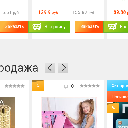
129.9
89.88
16.61
155.87
руб.
руб.
руб.
Заказать
Заказать
В корзину
В к
родажа
%
0
Хит про
Новинк
%