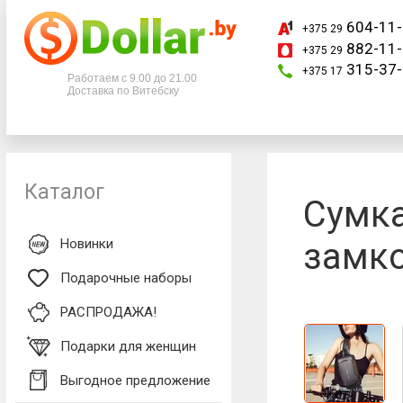
604-11-
+375 29
882-11-
+375 29
Телефоны
315-37-
+375 17
Работаем с 9.00 до 21.00
Доставка по Витебску
+375 29
604-11-33
+375 29
882-11-33
+375 17
315-37-77
Каталог
Сумка
Новинки
замко
Подарочные наборы
РАСПРОДАЖА!
Подарки для женщин
Выгодное предложение