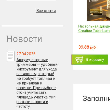
Все статьи
Многофункциональная
Настольная диодн
электрическая кастрюля
Creatice Table Lam
Electric Cooker 18см.
Новости
59.89
39.88
71.85
руб.
руб.
б.
руб.
27.04.2026
ть
Заказать
В корзину
В корзину
Аккумуляторные
триммеры — удобный
инструмент для ухода
за газоном, который
не требует топлива и
не привязан к
розетке. При выборе
стоит учитывать
Заполн
площадь участка, тип
растительности и
частоту