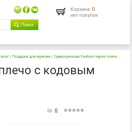
0
Корзина:
нет покупок
Поиск
талог
/
Подарки для мужчин
/
Сумка-рюкзак Fashion через плечо ...
 плечо с кодовым
0