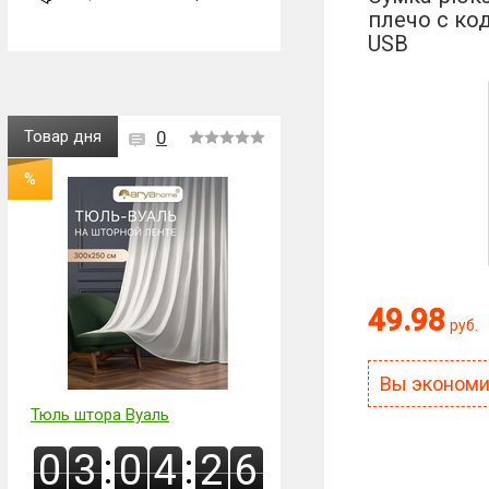
плечо с ко
USB
Товар дня
0
%
Оценка:
49.98
руб.
Антиспам:
Сколько будет
Вы эконом
Тюль штора Вуаль
:
:
0
3
0
4
2
5