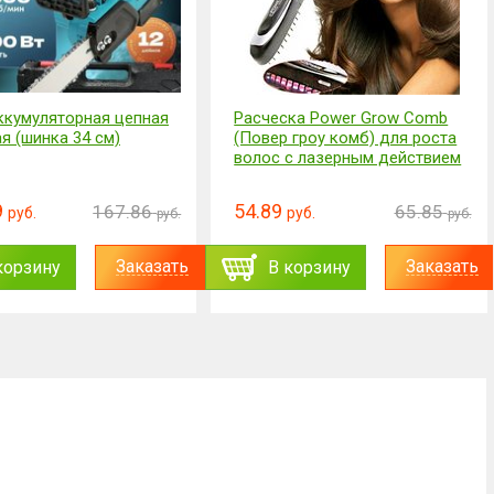
ккумуляторная цепная
Расческа Power Grow Comb
я (шинка 34 см)
(Повер гроу комб) для роста
волос с лазерным действием
9
54.89
167.86
65.85
руб.
руб.
руб.
руб.
Заказать
Заказать
корзину
В корзину