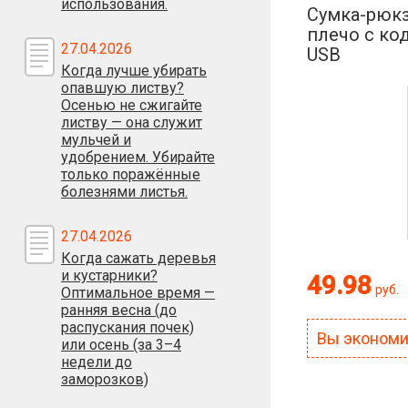
использования.
Сумка-рюкз
плечо с ко
27.04.2026
USB
Когда лучше убирать
опавшую листву?
Осенью не сжигайте
листву — она служит
мульчей и
удобрением. Убирайте
только поражённые
болезнями листья.
27.04.2026
Когда сажать деревья
и кустарники?
49.98
руб.
Оптимальное время —
ранняя весна (до
распускания почек)
Вы эконом
или осень (за 3–4
недели до
заморозков)