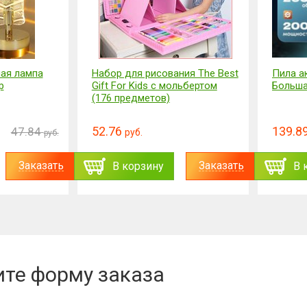
ая лампа
Набор для рисования The Best
Пила а
p
Gift For Kids с мольбертом
Больша
(176 предметов)
52.76
139.8
47.84
руб.
руб.
Заказать
Заказать
В корзину
В 
ите форму заказа