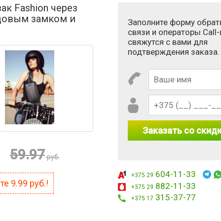
ак Fashion через
довым замком и
Заполните форму обрат
связи и операторы Call
свяжутся с вами для
подтверждения заказа.
Заказать со скид
59.97
руб.
604-11-33
+375 29
ите
9.99
руб.!
882-11-33
+375 29
315-37-77
+375 17