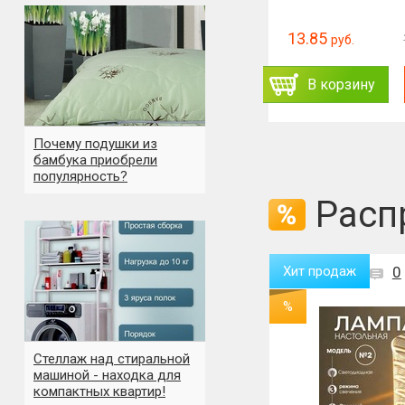
59.89
13.85
71.85
руб.
руб.
руб.
ь
Заказать
В корзину
В корзину
Почему подушки из
бамбука приобрели
популярность?
Расп
Хит продаж
0
Хит продаж
0
Новинка
%
%
Стеллаж над стиральной
машиной - находка для
компактных квартир!