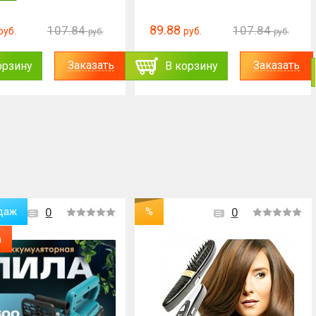
89.88
107.84
107.84
руб.
руб.
руб.
руб.
Заказать
Заказать
орзину
В корзину
даж
0
%
0
а