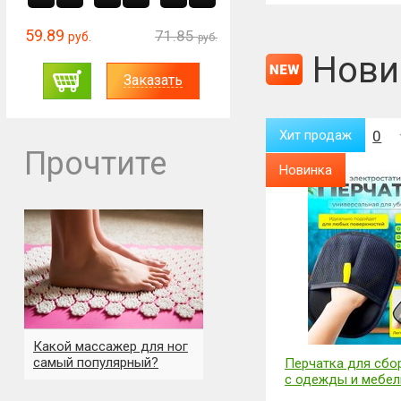
59.89
71.85
руб.
руб.
Нови
Заказать
Хит продаж
0
Хит продаж
0
Прочтите
Новинка
Новинка
Какой массажер для ног
самый популярный?
Обогреватель настенный 2
Перчатка для сбо
режима (150*50 см)
с одежды и мебел