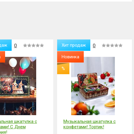
даж
0
Хит продаж
0
а
Новинка
%
льная шкатулка с
Музыкальная шкатулка с
ами! С Днем
конфетами! Тортик!
ия!