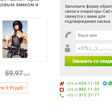
довым замком и
Заполните форму обрат
связи и операторы Call
свяжутся с вами для
подтверждения заказа.
Заказать со скид
59.97
руб.
604-11-33
 1 × 2?
+375 29
ите
9.99
руб.!
882-11-33
+375 29
315-37-77
+375 17