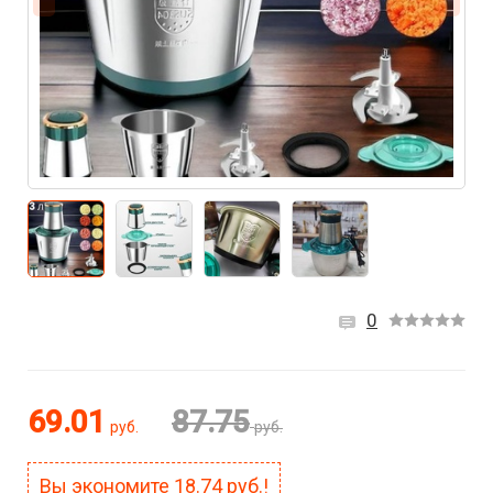
0
69.01
87.75
руб.
руб.
Вы экономите
18.74
руб.!