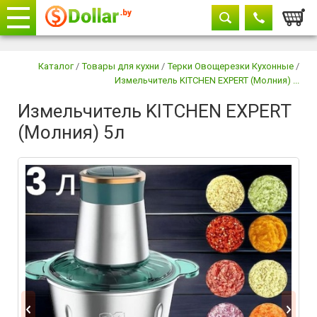
Корзи
Телефоны
закрыть
Каталог
/
Товары для кухни
/
Терки Овощерезки Кухонные
/
Измельчитель KITCHEN EXPERT (Молния) ...
+375 29
604-11-33
Измельчитель KITCHEN EXPERT
+375 29
882-11-33
(Молния) 5л
+375 17
315-37-77