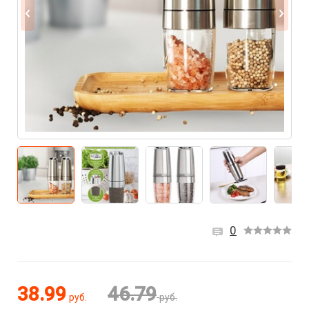
0
38.99
46.79
руб.
руб.