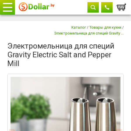
Корзи
Телефоны
закрыть
Каталог
/
Товары для кухни
/
Электромельница для специй Gravity ...
+375 29
604-11-33
Электромельница для специй
+375 29
882-11-33
Gravity Electric Salt and Pepper
+375 17
315-37-77
Mill