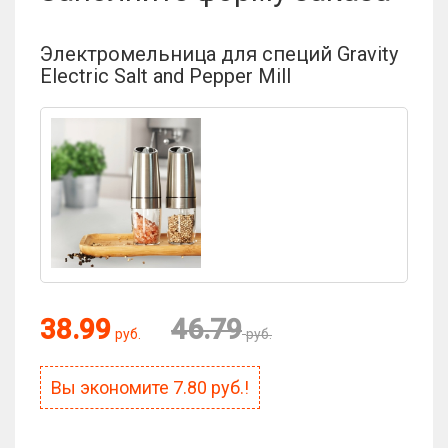
Отзыв:
Электромельница для специй Gravity
Electric Salt and Pepper Mill
Оценка:
38.99
46.79
руб.
руб.
Антиспам:
Вы экономите
7.80
руб.!
Сколько будет 4 × 4?