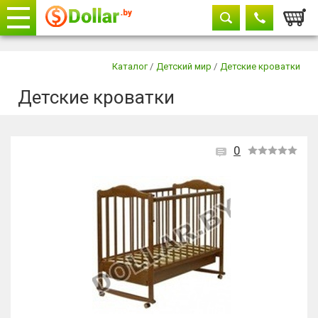
Корзи
Телефоны
закрыть
Каталог
/
Детский мир
/
Детские кроватки
Детские кроватки
+375 29
604-11-33
+375 29
882-11-33
+375 17
315-37-77
0