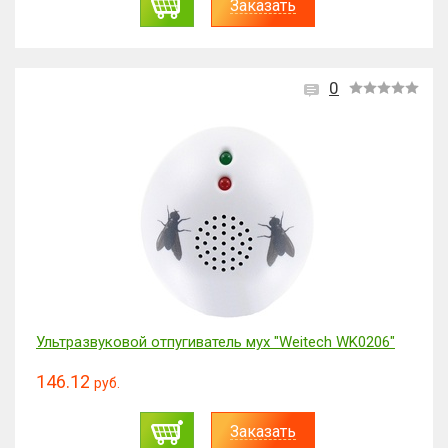
Заказать
0
Ультразвуковой отпугиватель мух "Weitech WK0206"
146.12
руб.
Заказать