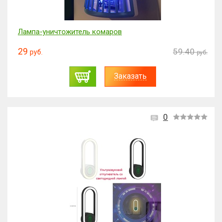
Лампа-уничтожитель комаров
29
59.40
руб.
руб.
Заказать
0