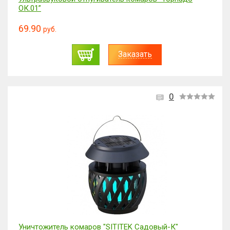
ОК.01”
69.90
руб.
Заказать
0
Уничтожитель комаров "SITITEK Садовый-К"