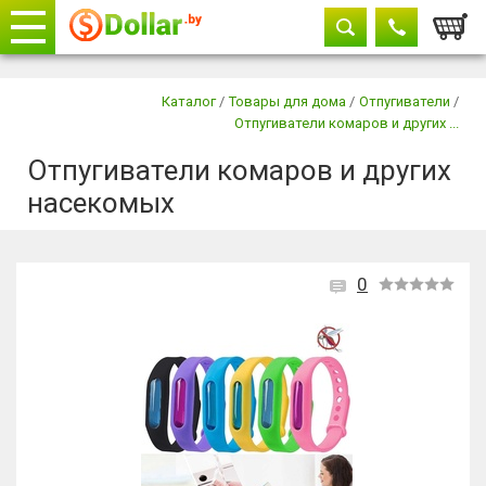
Корзи
Телефоны
закрыть
Каталог
/
Товары для дома
/
Отпугиватели
/
Отпугиватели комаров и других ...
+375 29
604-11-33
Отпугиватели комаров и других
+375 29
882-11-33
насекомых
+375 17
315-37-77
0