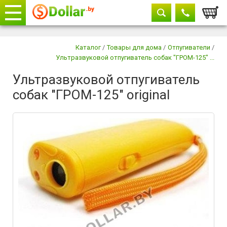
Корзи
Телефоны
закрыть
Каталог
/
Товары для дома
/
Отпугиватели
/
Ультразвуковой отпугиватель собак "ГРОМ-125" ...
+375 29
604-11-33
Ультразвуковой отпугиватель
+375 29
882-11-33
собак "ГРОМ-125" original
+375 17
315-37-77