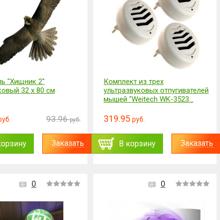
ь "Хищник 2"
Комплект из трех
ковый 32 x 80 см
ультразвуковых отпугивателей
мышей "Weitech WK-3523...
319.95
93.96
руб.
руб.
руб.
Заказать
Заказать
корзину
В корзину
0
0