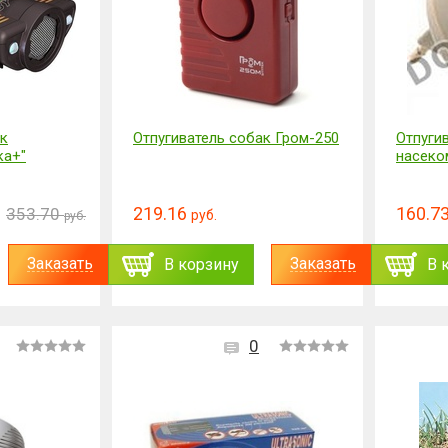
ак
Отпугиватель собак Гром-250
Отпуги
ка+"
насеко
219.16
160.7
353.70
руб.
руб.
Заказать
Заказать
В корзину
В 
0