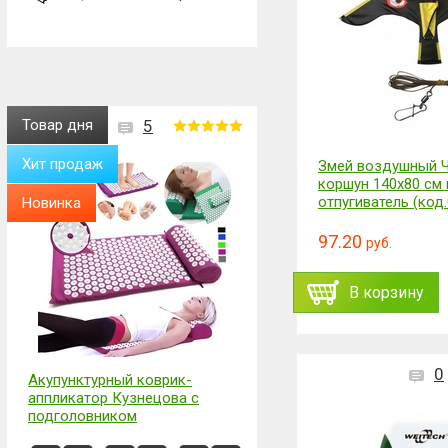
Товар дня
5
Хит продаж
Змей воздушный 
коршун 140х80 см
отпугиватель (код
Новинка
97.20
руб.
В корзину
0
Акупунктурный коврик-
аппликатор Кузнецова с
подголовником