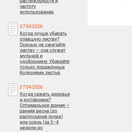
растительности и
частоту
использования.
27.04.2026
Когда лучше убирать
опавшую листву?
Осенью не сжигайте
листву — она служит
мульчей и
удобрением. Убирайте
только поражённые
болезнями листья.
27.04.2026
Когда сажать деревья
и кустарники?
Оптимальное время —
ранняя весна (до
распускания почек)
или осень (за 3–4
недели до