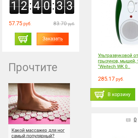
:
:
1
2
4
0
3
2
57.75
83.70
руб.
руб.
Заказать
Ультразвуковой от
грызунов, мышей,
Прочтите
"Weitech WK 0...
285.17
руб.
В корзину
0
Какой массажер для ног
самый популярный?