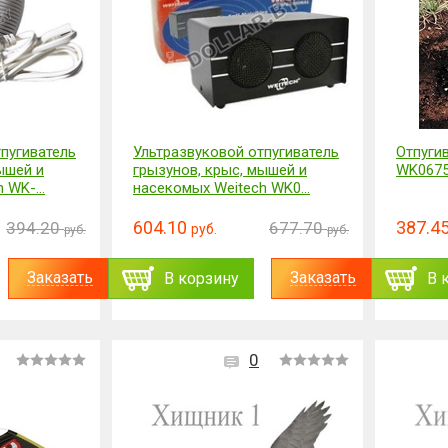
пугиватель
Ультразвуковой отпугиватель
Отпуги
ышей и
грызунов, крыс, мышей и
WK067
 WK-...
насекомых Weitech WK0...
604.10
387.4
394.20
677.70
руб.
руб.
руб.
Заказать
Заказать
В корзину
В 
0