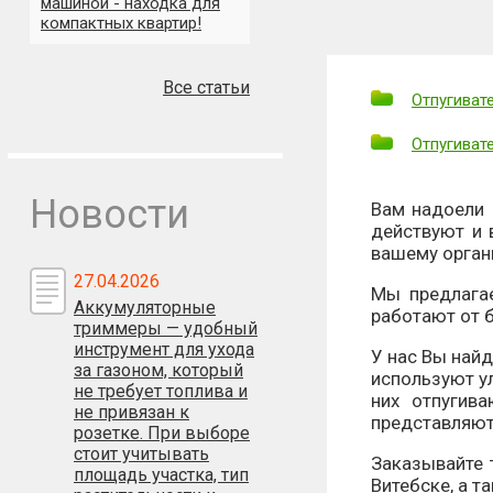
машиной - находка для
компактных квартир!
Все статьи
Отпугиват
Отпугиват
Новости
Вам надоели 
действуют и
вашему орган
27.04.2026
Мы предлага
Аккумуляторные
работают от б
триммеры — удобный
инструмент для ухода
У нас Вы най
за газоном, который
используют у
не требует топлива и
них отпугив
не привязан к
представляют
розетке. При выборе
стоит учитывать
Заказывайте 
площадь участка, тип
Витебске, а т