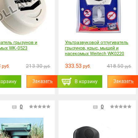
ватель грызунов и
Ультразвуковой отпугиватель
мых WK-0523
грызунов, крыс, мышей и
насекомых Weitech WK0220
3
333.53
213.30
418.50
руб.
руб.
руб.
руб.
Заказать
Заказать
корзину
В корзину
0
0