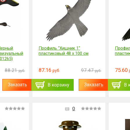
Черный
Профиль "Хищник 1"
Профил
 визуальный
пластиковый 48 x 100 см
пласти
.01265)
87.16
75.60
88.21
97.47
руб.
руб.
руб.
Заказать
Заказать
В корзину
В 
0