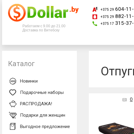
604-11-
+375 29
882-11-
+375 29
Телефоны
315-37-
+375 17
Работаем с 9.00 до 21.00
Доставка по Витебску
+375 29
604-11-33
+375 29
882-11-33
+375 17
315-37-77
Каталог
Отпуг
Новинки
Подарочные наборы
0
РАСПРОДАЖА!
Подарки для женщин
Выгодное предложение