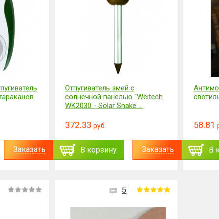
пугиватель
Отпугиватель змей с
Антимо
 тараканов
солнечной панелью "Weitech
светил
WK2030 - Solar Snake ...
372.33
58.81
руб.
Заказать
Заказать
В корзину
В 
5