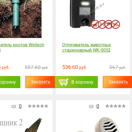
ватель кротов Weitech
Отпугиватель животных
5
стационарный WK-0052
5
536.60
507.60
567
руб.
руб.
руб.
руб.
Заказать
Заказать
корзину
В корзину
0
0