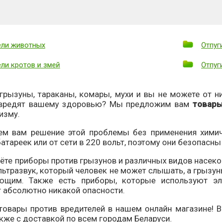
ели животных
Отпуг
ели кротов и змей
Отпуг
грызуны, тараканы, комары, мухи и вы не можете от н
 вредят вашему здоровью? Мы предложим вам
товары
изму.
ем вам решение этой проблемы без применения хими
атареек или от сети в 220 вольт, поэтому они безопасн
дёте приборы против грызунов и различных видов насек
льтразвук, который человек не может слышать, а грызун
ающим. Также есть приборы, которые используют эл
 абсолютно никакой опасности.
товары против вредителей в нашем онлайн магазине! В
акже с доставкой по всем городам Беларуси.