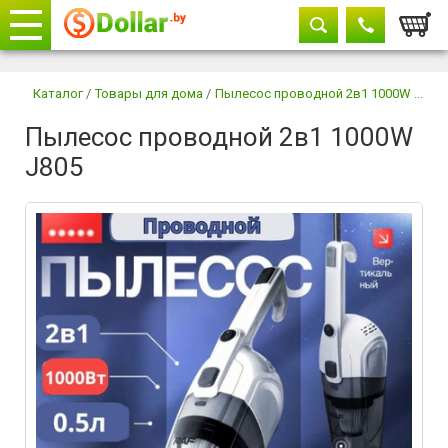
Корзи
Телефоны
закрыть
Каталог
/
Товары для дома
/
Пылесос проводной 2в1 1000W ...
Пылесос проводной 2в1 1000W
+375 29
604-11-33
J805
+375 29
882-11-33
+375 17
315-37-77