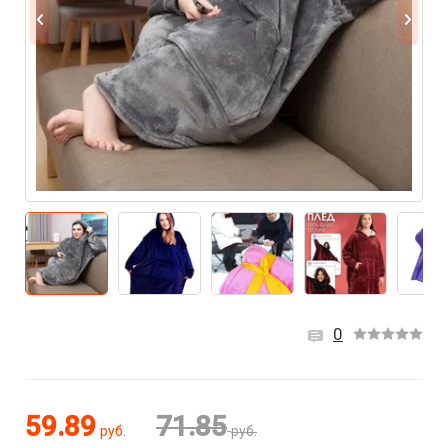
0
59.89
71.85
руб.
руб.