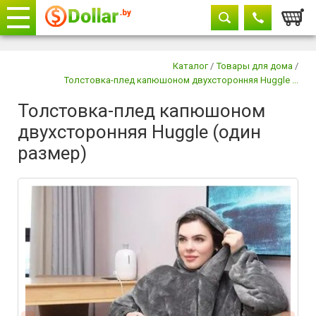
Корзи
Телефоны
закрыть
Каталог
/
Товары для дома
/
Толстовка-плед капюшоном двухсторонняя Huggle ...
+375 29
604-11-33
Толстовка-плед капюшоном
+375 29
882-11-33
двухсторонняя Huggle (один
+375 17
315-37-77
размер)