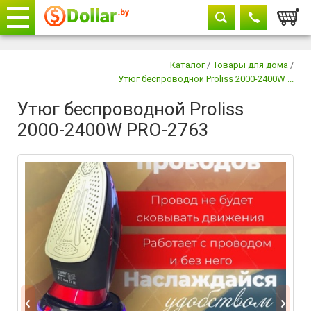
Корзи
Телефоны
закрыть
Каталог
/
Товары для дома
/
Утюг беспроводной Proliss 2000-2400W ...
+375 29
604-11-33
Утюг беспроводной Proliss
+375 29
882-11-33
2000-2400W PRO-2763
+375 17
315-37-77