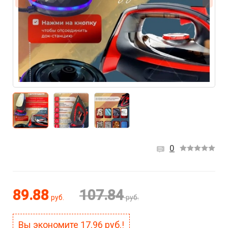
0
89.88
107.84
руб.
руб.
Вы экономите
17.96
руб.!