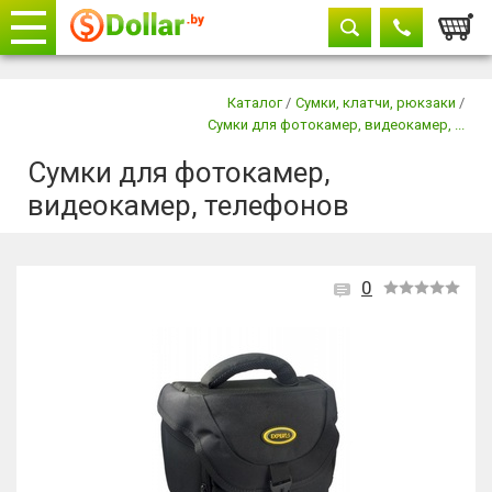
Корзи
Телефоны
закрыть
Каталог
/
Сумки, клатчи, рюкзаки
/
Сумки для фотокамер, видеокамер, ...
+375 29
604-11-33
Сумки для фотокамер,
+375 29
882-11-33
видеокамер, телефонов
+375 17
315-37-77
0